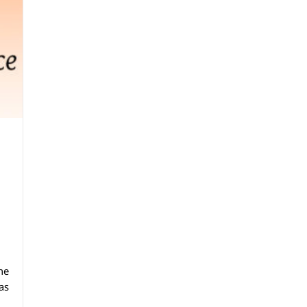
ne
as