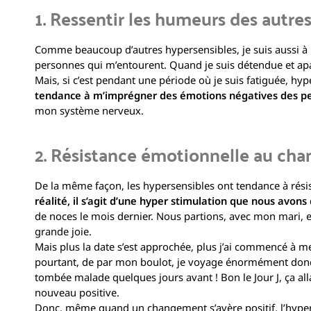
1. Ressentir les humeurs des autre
Comme beaucoup d’autres hypersensibles, je suis aussi à
personnes qui m’entourent. Quand je suis détendue et apai
Mais, si c’est pendant une période où je suis fatiguée, h
tendance à m’imprégner des émotions négatives des pe
mon système nerveux.
2. Résistance émotionnelle au ch
De la même façon, les hypersensibles ont tendance à résis
réalité, il s’agit d’une hyper stimulation que nous avons
de noces le mois dernier. Nous partions, avec mon mari, e
grande joie.
Mais plus la date s’est approchée, plus j’ai commencé à me 
pourtant, de par mon boulot, je voyage énormément donc je
tombée malade quelques jours avant ! Bon le Jour J, ça alla
nouveau positive.
Donc, même quand un changement s’avère positif, l’hyper