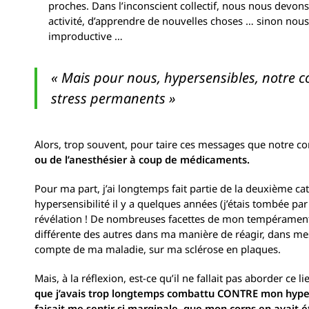
proches. Dans l’inconscient collectif, nous nous devons 
activité, d’apprendre de nouvelles choses … sinon nous
improductive …
« Mais pour nous, hypersensibles, notre co
stress permanents »
Alors, trop souvent, pour taire ces messages que notre c
ou de l’anesthésier à coup de médicaments.
Pour ma part, j’ai longtemps fait partie de la deuxième 
hypersensibilité il y a quelques années (j’étais tombée par
révélation ! De nombreuses facettes de mon tempérament 
différente des autres dans ma manière de réagir, dans mes 
compte de ma maladie, sur ma sclérose en plaques.
Mais, à la réflexion, est-ce qu’il ne fallait pas aborder ce 
que j’avais trop longtemps combattu CONTRE mon hyperse
faisait me sentir si marginale, que mon corps en avait é