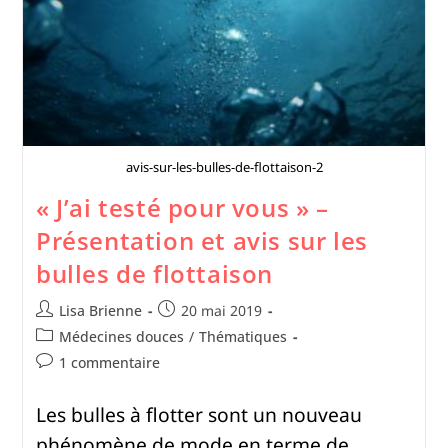
avis-sur-les-bulles-de-flottaison-2
« J’ai testé pour vous » –
Présentation et avis sur les
bulles de flottaison
Lisa Brienne
20 mai 2019
Médecines douces
/
Thématiques
1 commentaire
Les bulles à flotter sont un nouveau
phénomène de mode en terme de