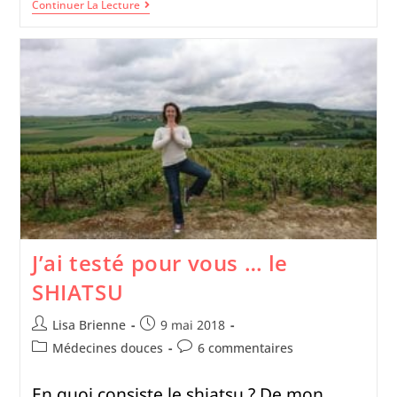
Continuer La Lecture
J’ai testé pour vous … le
SHIATSU
Lisa Brienne
9 mai 2018
Médecines douces
6 commentaires
En quoi consiste le shiatsu ? De mon