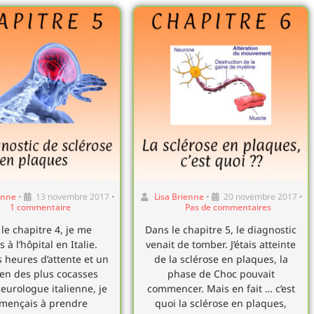
enne
•
13 novembre 2017
•
Lisa Brienne
•
20 novembre 2017
•
1 commentaire
Pas de commentaires
le chapitre 4, je me
Dans le chapitre 5, le diagnostic
 à l’hôpital en Italie.
venait de tomber. J’étais atteinte
s heures d’attente et un
de la sclérose en plaques, la
ien des plus cocasses
phase de Choc pouvait
neurologue italienne, je
commencer. Mais en fait … c’est
mençais à prendre
quoi la sclérose en plaques,