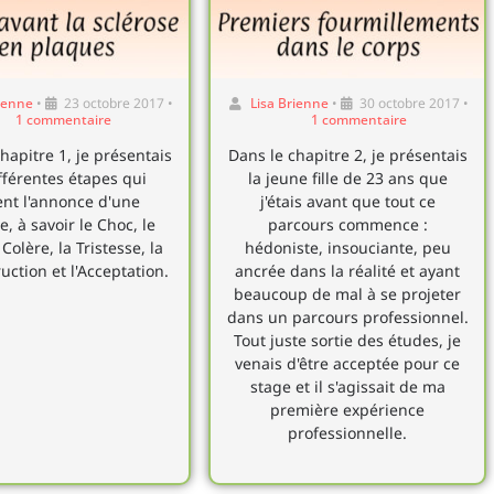
rienne
•
23 octobre 2017
•
Lisa Brienne
•
30 octobre 2017
•
1 commentaire
1 commentaire
hapitre 1, je présentais
Dans le chapitre 2, je présentais
ifférentes étapes qui
la jeune fille de 23 ans que
ent l'annonce d'une
j'étais avant que tout ce
, à savoir le Choc, le
parcours commence :
 Colère, la Tristesse, la
hédoniste, insouciante, peu
uction et l'Acceptation.
ancrée dans la réalité et ayant
beaucoup de mal à se projeter
dans un parcours professionnel.
Tout juste sortie des études, je
venais d'être acceptée pour ce
stage et il s'agissait de ma
première expérience
professionnelle.