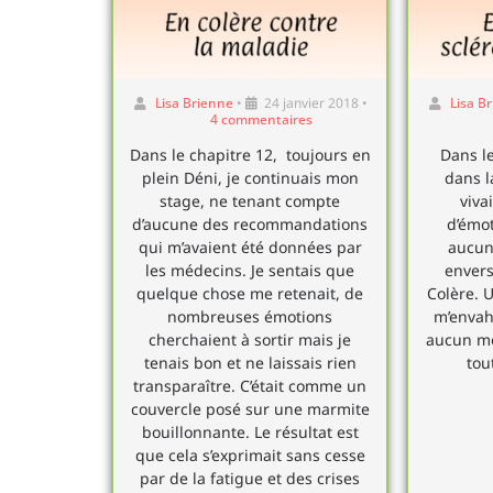
Lisa Brienne
•
24 janvier 2018
•
Lisa B
4 commentaires
Dans le chapitre 12, toujours en
Dans le
plein Déni, je continuais mon
dans l
stage, ne tenant compte
viva
d’aucune des recommandations
d’émot
qui m’avaient été données par
aucun 
les médecins. Je sentais que
envers
quelque chose me retenait, de
Colère. 
nombreuses émotions
m’envahi
cherchaient à sortir mais je
aucun mo
tenais bon et ne laissais rien
tou
transparaître. C’était comme un
couvercle posé sur une marmite
bouillonnante. Le résultat est
que cela s’exprimait sans cesse
par de la fatigue et des crises