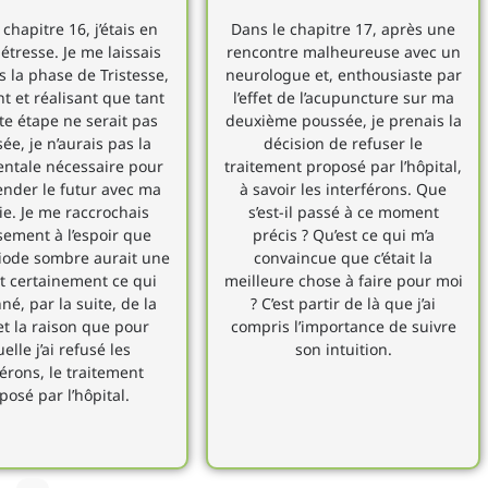
chapitre 16, j’étais en
Dans le chapitre 17, après une
étresse. Je me laissais
rencontre malheureuse avec un
s la phase de Tristesse,
neurologue et, enthousiaste par
t et réalisant que tant
l’effet de l’acupuncture sur ma
te étape ne serait pas
deuxième poussée, je prenais la
ée, je n’aurais pas la
décision de refuser le
entale nécessaire pour
traitement proposé par l’hôpital,
nder le futur avec ma
à savoir les interférons. Que
e. Je me raccrochais
s’est-il passé à ce moment
sement à l’espoir que
précis ? Qu’est ce qui m’a
riode sombre aurait une
convaincue que c’était la
est certainement ce qui
meilleure chose à faire pour moi
né, par la suite, de la
? C’est partir de là que j’ai
et la raison que pour
compris l’importance de suivre
elle j’ai refusé les
son intuition.
férons, le traitement
posé par l’hôpital.