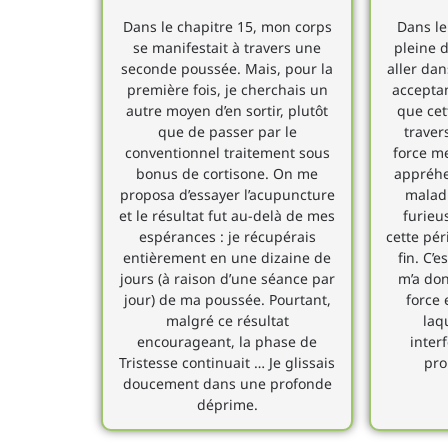
Dans le chapitre 15, mon corps
Dans le 
se manifestait à travers une
pleine d
seconde poussée. Mais, pour la
aller dan
première fois, je cherchais un
acceptan
autre moyen d’en sortir, plutôt
que cet
que de passer par le
travers
conventionnel traitement sous
force m
bonus de cortisone. On me
appréhe
proposa d’essayer l’acupuncture
maladi
et le résultat fut au-delà de mes
furieu
espérances : je récupérais
cette pé
entièrement en une dizaine de
fin. C’
jours (à raison d’une séance par
m’a don
jour) de ma poussée. Pourtant,
force 
malgré ce résultat
laqu
encourageant, la phase de
inter
Tristesse continuait … Je glissais
pro
doucement dans une profonde
déprime.