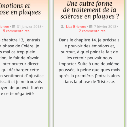
rienne
•
31 janvier 2018
•
Lisa Brienne
•
7 février 2018
•
5 commentaires
2 commentaires
 chapitre 13, j’entrais
Dans le chapitre 14, je précisais
a phase de Colère. Je
le pouvoir des émotions et,
is mal ce trop plein
surtout, à quel point le fait de
ion, le fait de n’avoir
les retenir pouvait nous
interlocuteur direct
impacter. Suite à une deuxième
 qui décharger cette
poussée, à peine quelques mois
Un sentiment d’injustice
après la première, j’entrais alors
ssait et je ne trouvais
dans la phase de Tristesse.
yen de pouvoir libérer
te cette négativité