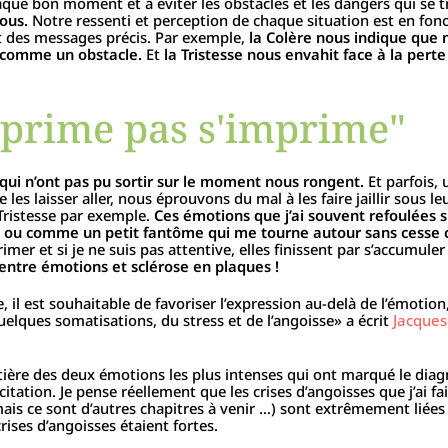
chaque bon moment et à éviter les obstacles et les dangers qui se 
nous.
Notre ressenti et perception de chaque situation est en fon
t des messages précis. Par exemple,
la Colère nous indique que
s comme un obstacle.
Et
la Tristesse nous envahit face à la pert
exprime pas s'imprime"
qui n’ont pas pu sortir sur le moment nous rongent.
Et parfois, 
es laisser aller, nous éprouvons du mal à les faire jaillir sous le
 Tristesse par exemple.
Ces émotions que j’ai souvent refoulées
 ou comme un petit fantôme qui me tourne autour sans cesse 
imer et si je ne suis pas attentive, elles finissent par s’accumuler
en entre émotions et sclérose en plaques !
 il est souhaitable de favoriser l’expression au-delà de l’émotion
elques somatisations, du stress et de l’angoisse» a écrit
Jacque
tière des deux émotions les plus intenses qui ont marqué le dia
itation. Je pense réellement que les crises d’angoisses que j’ai fai
e mais ce sont d’autres chapitres à venir …) sont extrêmement liée
crises d’angoisses étaient fortes.