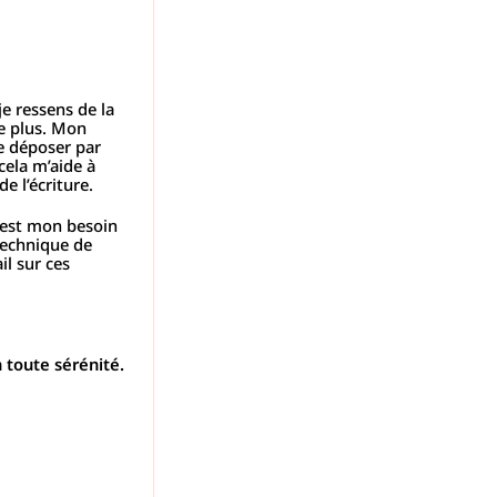
 je ressens de la
ge plus. Mon
le déposer par
cela m’aide à
e l’écriture.
el est mon besoin
(technique de
il sur ces
n toute sérénité.