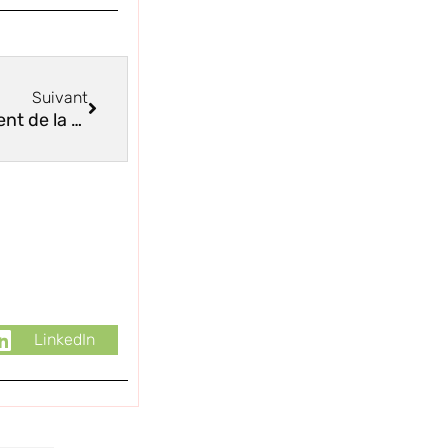
Suivant
Chapitre 15 – Une autre forme de traitement de la sclérose en plaques ?
LinkedIn