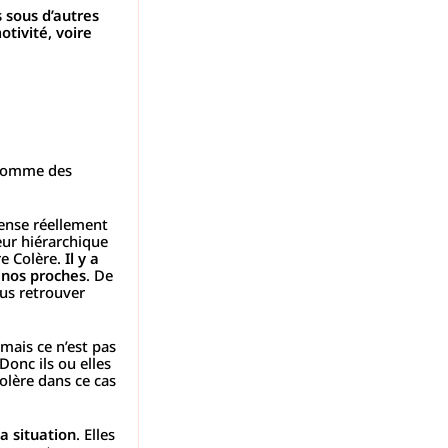
s sous d’autres
otivité, voire
t comme des
 pense réellement
eur hiérarchique
re Colère.
Il y a
e nos proches
. De
us retrouver
 mais ce n’est pas
Donc ils ou elles
colère dans ce cas
a situation
. Elles