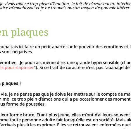
 Je vivais mal ce trop plein d’émotion, le fait de n’avoir aucun interlo
tice m’envahissait et je ne trouvais aucun moyen de pouvoir libérer 
en plaques
uhaitais ici faire un petit aparté sur le pouvoir des émotions et
s sont négatives.
 émotive. Je pourrais même dire, une grande hypersensible (cf ar
ils pour s’apaiser
“). Si ce trait de caractère n’est pas l’apanage de
n plaques
?
vie, je ne pense pas que je doive les mettre sur le compte de ma
er en moi ce trop plein d’émotions qui a pu occasionner des moment
 sous forme de poussées.
ur forme brute. Etant plus jeune, elles m’ont d’ailleurs souvent
mme toute personne adulte fait lorsqu’elle est en société. Mais al
’arrivais plus à les exprimer. Elles se retrouvaient enfermées que