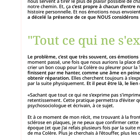
nous servent à tirer le plus de plaisir possible de 
notre chemin. Et, ça
c’est propre à chacun d’entre 
histoire personnelle. Et nos émotions nous envoien
a décelé la présence de ce que NOUS considéron
"Tout ce qui ne s'
Le problème, c’est que très souvent, ces émotions 
moment passé, une fois que nous aurions la place de l
crier un bon coup pour la Colère ou pleurer pour la
finissent par me hanter, comme une âme en peine
obtenir réparation.
Elles cherchent toujours à s’expr
par la suite physiquement.
Et il peut être là, le li
«Sachant que tout ce qui ne s’exprime pas s’imprime,
retentissement. Cette pratique permettra d’éviter qu
psychosociologue et écrivain, à ce sujet.
Et à ce moment de mon récit, me trouvant à la fron
sclérose en plaques, je ne peux que confirmer cette c
époque (et que j’ai refais plusieurs fois par la suit
de ma Colère. Plus je cherchais à l’étouffer, plus les 