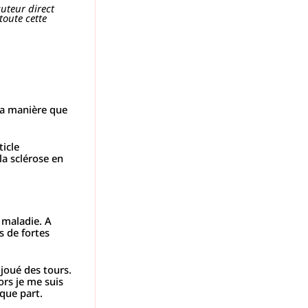
cuteur direct
toute cette
 la manière que
ticle
 la sclérose en
 maladie. A
s de fortes
 joué des tours.
ors je me suis
lque part.