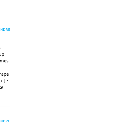
ONDRE
s
oup
r mes
trape
. Je
se
ONDRE