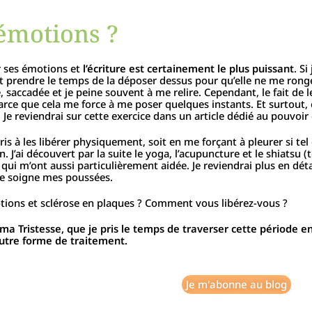
émotions ?
er ses émotions et
l’écriture est certainement le plus puissant
. Si
t et prendre le temps de la déposer dessus pour qu’elle ne me ron
saccadée et je peine souvent à me relire. Cependant, le fait de 
arce que cela me force à me poser quelques instants. Et surtout, 
 reviendrai sur cette exercice dans un article dédié au pouvoir d
appris à les libérer physiquement, soit en me forçant à pleurer si t
 J’ai découvert par la suite le yoga, l’acupuncture et le shiatsu 
qui m’ont aussi particulièrement aidée. Je reviendrai plus en déta
 je soigne mes poussées.
motions et sclérose en plaques ? Comment vous libérez-vous ?
 ma Tristesse, que je pris le temps de traverser cette période e
autre forme de traitement.
Je m'abonne au blog