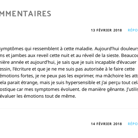
OMMENTAIRES
13 FÉVRIER 2018
RÉP
es symptômes qui ressemblent à cette maladie. Aujourd’hui douleur
 et jambes aux reveil cette nuit et au réveil de la sieste. Beauc
ière année et aujourd’hui, je sais que je suis incapable d’évacue
sin, l’écriture et que je ne me suis pas autorisée à le faire cette
émotions fortes, je ne peux pas les exprimer, ma mâchoire les at
a parait étrange, mais je suis hypersensible et j’ai perçu tout cela
nostique car mes symptomes évoluent. de manière gênante. J’utili
r évaluer les émotions tout de même.
14 FÉVRIER 2018
RÉP