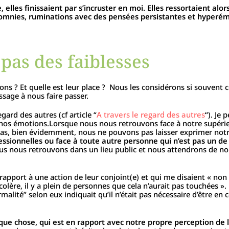
elles finissaient par s’incruster en moi. Elles ressortaient alor
insomnies, ruminations avec des pensées persistantes et hyperém
pas des faiblesses
ons ? Et quelle est leur place ? Nous les considérons si souven
ssage à nous faire passer.
gard des autres (cf article “
A travers le regard des autres
“). Je
r de nos émotions.Lorsque nous nous retrouvons face à notre supéri
pas, bien évidemment, nous ne pouvons pas laisser exprimer not
essionnelles ou face à toute autre personne qui n’est pas un d
us nous retrouvons dans un lieu public et nous attendrons de no
 rapport à une action de leur conjoint(e) et qui me disaient « non
lère, il y a plein de personnes que cela n’aurait pas touchées ». 
alité” selon eux indiquait qu’il n’était pas nécessaire d’être en 
ue chose, qui est en rapport avec notre propre perception de l