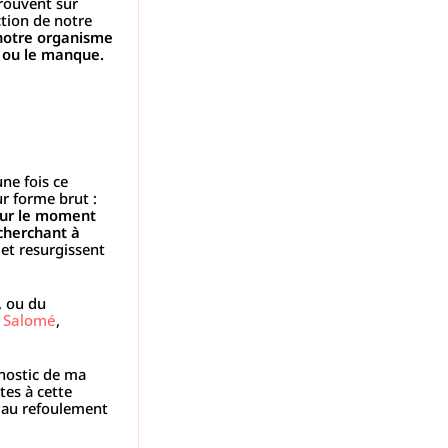
trouvent sur
ction de notre
 notre organisme
e ou le manque.
une fois ce
ur forme brut :
 sur le moment
cherchant à
 et resurgissent
, ou du
s Salomé
,
gnostic de ma
tes à cette
s au refoulement