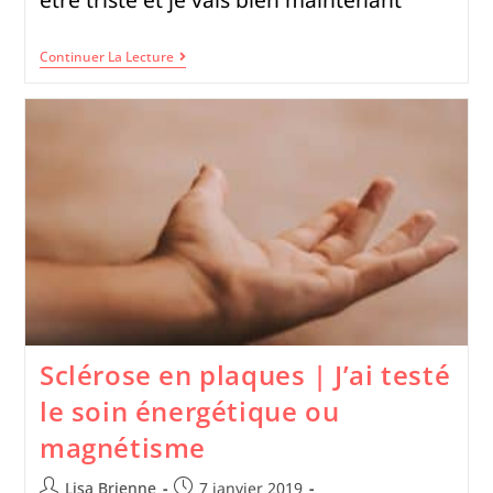
Continuer La Lecture
Sclérose en plaques | J’ai testé
le soin énergétique ou
magnétisme
Lisa Brienne
7 janvier 2019