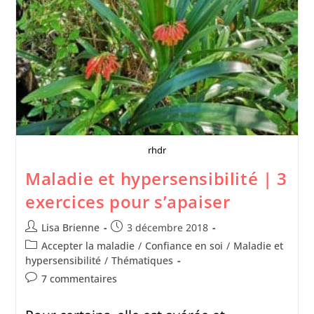
rhdr
Maladie et hypersensibilité | 3
exercices pour s’apaiser
Lisa Brienne
3 décembre 2018
Accepter la maladie
/
Confiance en soi
/
Maladie et
hypersensibilité
/
Thématiques
7 commentaires